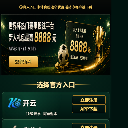
注册入口
文章不存在
请检查文章ID是否正确。
返回文章列表
你可能喜欢